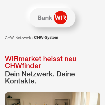
Zum Inhalt springen
Zur Sitemap navigieren
Zum Navigieren dieser Seite wird JavaScript benötigt. Alte
CHW-System
CHW-Netzwerk
WIRmarket heisst neu
CHWfinder
Dein Netzwerk. Deine
Kontakte.