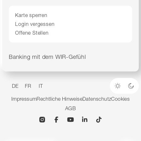
Karte sperren
Login vergessen
Offene Stellen
Banking mit dem WIR-Gefühl
DE
FR
IT
Heller M
Dun
Impressum
Rechtliche Hinweise
Datenschutz
Cookies
AGB
Instagram
Facebook
YouTube
Linkedin
TikTok