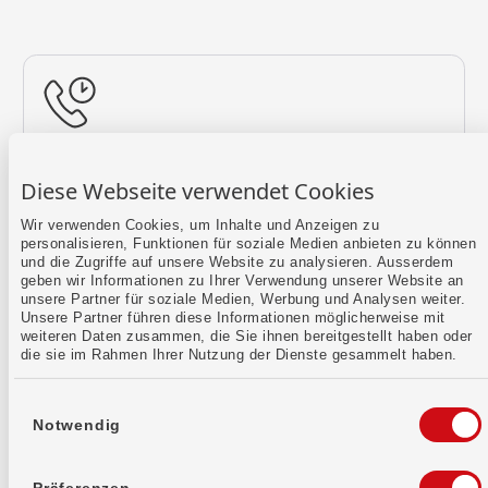
Rückruf vereinbaren
Diese Webseite verwendet Cookies
Lass uns einen Termin finden.
Wir verwenden Cookies, um Inhalte und Anzeigen zu
personalisieren, Funktionen für soziale Medien anbieten zu können
Mehr erfahren
und die Zugriffe auf unsere Website zu analysieren. Ausserdem
geben wir Informationen zu Ihrer Verwendung unserer Website an
unsere Partner für soziale Medien, Werbung und Analysen weiter.
Unsere Partner führen diese Informationen möglicherweise mit
weiteren Daten zusammen, die Sie ihnen bereitgestellt haben oder
die sie im Rahmen Ihrer Nutzung der Dienste gesammelt haben.
Einwilligungsauswahl
Notwendig
Kontaktformular
Sende uns dein Anliegen per E-Mail.
Präferenzen