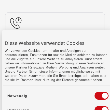
Rückruf vereinbaren
Diese Webseite verwendet Cookies
Lass uns einen Termin finden.
Wir verwenden Cookies, um Inhalte und Anzeigen zu
personalisieren, Funktionen für soziale Medien anbieten zu können
Mehr erfahren
und die Zugriffe auf unsere Website zu analysieren. Ausserdem
geben wir Informationen zu Ihrer Verwendung unserer Website an
unsere Partner für soziale Medien, Werbung und Analysen weiter.
Unsere Partner führen diese Informationen möglicherweise mit
weiteren Daten zusammen, die Sie ihnen bereitgestellt haben oder
die sie im Rahmen Ihrer Nutzung der Dienste gesammelt haben.
Einwilligungsauswahl
Notwendig
Kontaktformular
Sende uns dein Anliegen per E-Mail.
Präferenzen