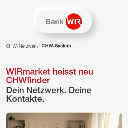
Zum Inhalt springen
Zur Sitemap navigieren
Zum Navigieren dieser Seite wird JavaScript benötigt. Alte
CHW-System
CHW-Netzwerk
WIRmarket heisst neu
CHWfinder
Dein Netzwerk. Deine
Kontakte.