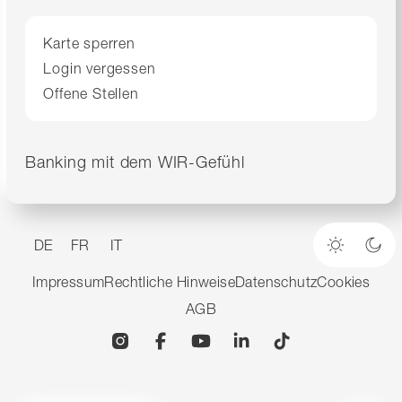
Karte sperren
Login vergessen
Offene Stellen
Banking mit dem WIR-Gefühl
DE
FR
IT
Heller M
Dun
Impressum
Rechtliche Hinweise
Datenschutz
Cookies
AGB
Instagram
Facebook
YouTube
Linkedin
TikTok