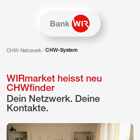
Zum Inhalt springen
Zur Sitemap navigieren
Zum Navigieren dieser Seite wird JavaScript benötigt. Alte
CHW-System
CHW-Netzwerk
WIRmarket heisst neu
CHWfinder
Dein Netzwerk. Deine
Kontakte.