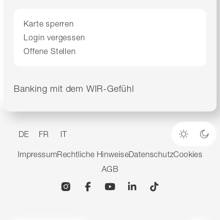
Karte sperren
Login vergessen
Offene Stellen
Banking mit dem WIR-Gefühl
DE
FR
IT
Heller M
Dun
Impressum
Rechtliche Hinweise
Datenschutz
Cookies
AGB
Instagram
Facebook
YouTube
Linkedin
TikTok