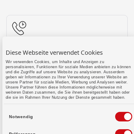
Rückruf vereinbaren
Diese Webseite verwendet Cookies
Lass uns einen Termin finden.
Wir verwenden Cookies, um Inhalte und Anzeigen zu
personalisieren, Funktionen für soziale Medien anbieten zu können
Mehr erfahren
und die Zugriffe auf unsere Website zu analysieren. Ausserdem
geben wir Informationen zu Ihrer Verwendung unserer Website an
unsere Partner für soziale Medien, Werbung und Analysen weiter.
Unsere Partner führen diese Informationen möglicherweise mit
weiteren Daten zusammen, die Sie ihnen bereitgestellt haben oder
die sie im Rahmen Ihrer Nutzung der Dienste gesammelt haben.
Einwilligungsauswahl
Notwendig
Kontaktformular
Sende uns dein Anliegen per E-Mail.
Präferenzen