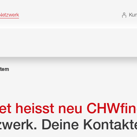
t. Alternativ können Sie die Sitemap ohne JavaScript
etzwerk
Kun
tem
t heisst neu CHWfin
zwerk. Deine Kontakt