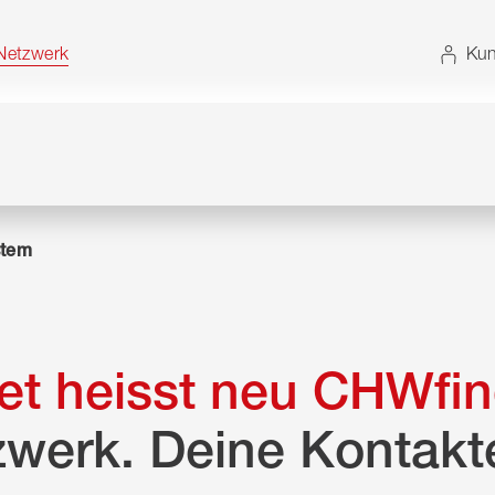
t. Alternativ können Sie die Sitemap ohne JavaScript
etzwerk
Kun
tem
t heisst neu CHWfin
zwerk. Deine Kontakt