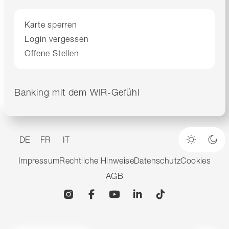
Karte sperren
Login vergessen
Offene Stellen
Banking mit dem WIR-Gefühl
DE
FR
IT
Heller M
Dun
Impressum
Rechtliche Hinweise
Datenschutz
Cookies
AGB
Instagram
Facebook
YouTube
Linkedin
TikTok