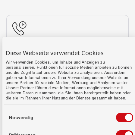
Rückruf vereinbaren
Diese Webseite verwendet Cookies
Lass uns einen Termin finden.
Wir verwenden Cookies, um Inhalte und Anzeigen zu
personalisieren, Funktionen für soziale Medien anbieten zu können
Mehr erfahren
und die Zugriffe auf unsere Website zu analysieren. Ausserdem
geben wir Informationen zu Ihrer Verwendung unserer Website an
unsere Partner für soziale Medien, Werbung und Analysen weiter.
Unsere Partner führen diese Informationen möglicherweise mit
weiteren Daten zusammen, die Sie ihnen bereitgestellt haben oder
die sie im Rahmen Ihrer Nutzung der Dienste gesammelt haben.
Einwilligungsauswahl
Notwendig
Kontaktformular
Sende uns dein Anliegen per E-Mail.
Präferenzen