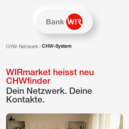
Zum Inhalt springen
Zur Sitemap navigieren
Zum Navigieren dieser Seite wird JavaScript benötigt. Alte
CHW-System
CHW-Netzwerk
WIRmarket heisst neu
CHWfinder
Dein Netzwerk. Deine
Kontakte.