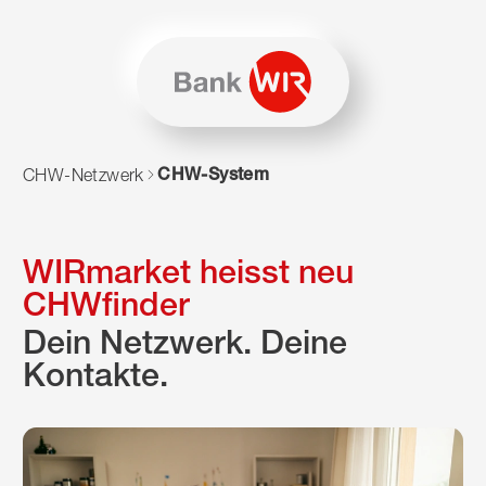
Zum Inhalt springen
Zur Sitemap navigieren
Zum Navigieren dieser Seite wird JavaScript benötigt. Alte
CHW-System
CHW-Netzwerk
WIRmarket heisst neu
CHWfinder
Dein Netzwerk. Deine
Kontakte.