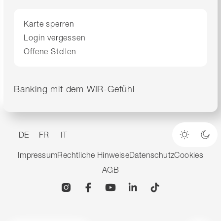
Karte sperren
Login vergessen
Offene Stellen
Banking mit dem WIR-Gefühl
DE
FR
IT
Heller M
Dun
Impressum
Rechtliche Hinweise
Datenschutz
Cookies
AGB
Instagram
Facebook
YouTube
Linkedin
TikTok