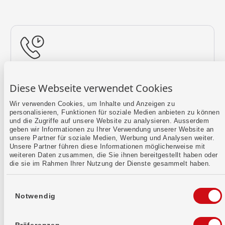
Rückruf vereinbaren
Diese Webseite verwendet Cookies
Lass uns einen Termin finden.
Wir verwenden Cookies, um Inhalte und Anzeigen zu
personalisieren, Funktionen für soziale Medien anbieten zu können
Mehr erfahren
und die Zugriffe auf unsere Website zu analysieren. Ausserdem
geben wir Informationen zu Ihrer Verwendung unserer Website an
unsere Partner für soziale Medien, Werbung und Analysen weiter.
Unsere Partner führen diese Informationen möglicherweise mit
weiteren Daten zusammen, die Sie ihnen bereitgestellt haben oder
die sie im Rahmen Ihrer Nutzung der Dienste gesammelt haben.
Einwilligungsauswahl
Notwendig
Kontaktformular
Sende uns dein Anliegen per E-Mail.
Präferenzen