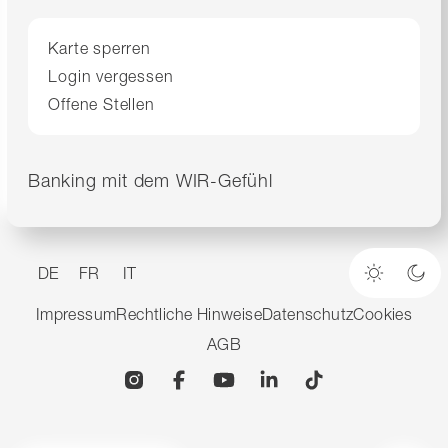
Karte sperren
Login vergessen
Offene Stellen
Banking mit dem WIR-Gefühl
DE
FR
IT
Heller M
Dun
Impressum
Rechtliche Hinweise
Datenschutz
Cookies
AGB
Instagram
Facebook
YouTube
Linkedin
TikTok