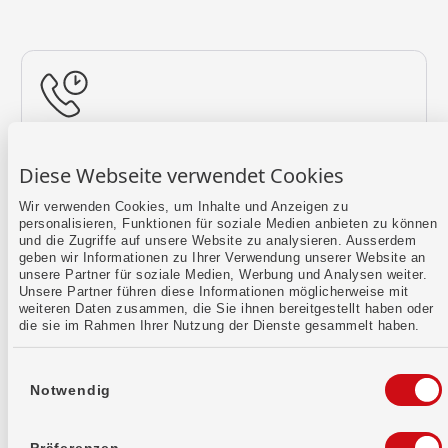
Rückruf vereinbaren
Diese Webseite verwendet Cookies
Lass uns einen Termin finden.
Wir verwenden Cookies, um Inhalte und Anzeigen zu
personalisieren, Funktionen für soziale Medien anbieten zu können
Mehr erfahren
und die Zugriffe auf unsere Website zu analysieren. Ausserdem
geben wir Informationen zu Ihrer Verwendung unserer Website an
unsere Partner für soziale Medien, Werbung und Analysen weiter.
Unsere Partner führen diese Informationen möglicherweise mit
weiteren Daten zusammen, die Sie ihnen bereitgestellt haben oder
die sie im Rahmen Ihrer Nutzung der Dienste gesammelt haben.
Einwilligungsauswahl
Notwendig
Kontaktformular
Sende uns dein Anliegen per E-Mail.
Präferenzen