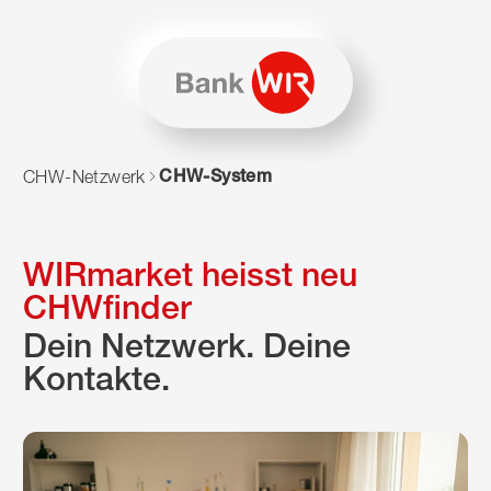
Zum Inhalt springen
Zur Sitemap navigieren
Zum Navigieren dieser Seite wird JavaScript benötigt. Alte
CHW-System
CHW-Netzwerk
WIRmarket heisst neu
CHWfinder
Dein Netzwerk. Deine
Kontakte.