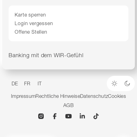
Karte sperren
Login vergessen
Offene Stellen
Banking mit dem WIR-Gefühl
DE
FR
IT
Heller M
Dun
Impressum
Rechtliche Hinweise
Datenschutz
Cookies
AGB
Instagram
Facebook
YouTube
Linkedin
TikTok