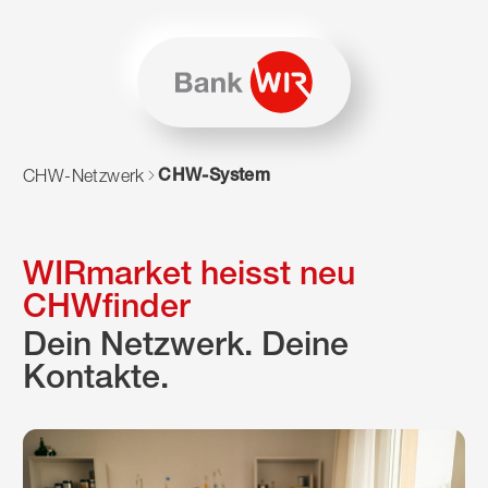
Zum Inhalt springen
Zur Sitemap navigieren
Zum Navigieren dieser Seite wird JavaScript benötigt. Alte
CHW-System
CHW-Netzwerk
WIRmarket heisst neu
CHWfinder
Dein Netzwerk. Deine
Kontakte.