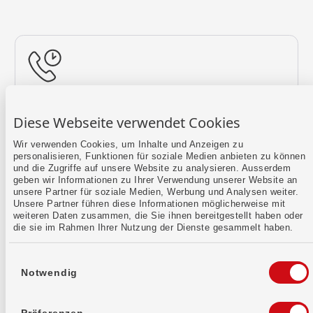
Rückruf vereinbaren
Diese Webseite verwendet Cookies
Lass uns einen Termin finden.
Wir verwenden Cookies, um Inhalte und Anzeigen zu
personalisieren, Funktionen für soziale Medien anbieten zu können
Mehr erfahren
und die Zugriffe auf unsere Website zu analysieren. Ausserdem
geben wir Informationen zu Ihrer Verwendung unserer Website an
unsere Partner für soziale Medien, Werbung und Analysen weiter.
Unsere Partner führen diese Informationen möglicherweise mit
weiteren Daten zusammen, die Sie ihnen bereitgestellt haben oder
die sie im Rahmen Ihrer Nutzung der Dienste gesammelt haben.
Einwilligungsauswahl
Notwendig
Kontaktformular
Sende uns dein Anliegen per E-Mail.
Präferenzen