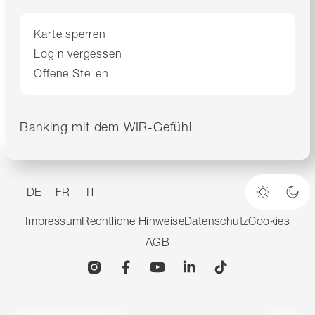
Karte sperren
Login vergessen
Offene Stellen
Banking mit dem WIR-Gefühl
DE
FR
IT
Heller M
Dun
Impressum
Rechtliche Hinweise
Datenschutz
Cookies
AGB
Instagram
Facebook
YouTube
Linkedin
TikTok