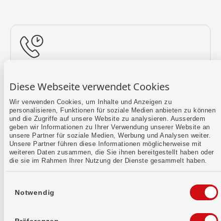
Rückruf vereinbaren
Diese Webseite verwendet Cookies
Lass uns einen Termin finden.
Wir verwenden Cookies, um Inhalte und Anzeigen zu
personalisieren, Funktionen für soziale Medien anbieten zu können
Mehr erfahren
und die Zugriffe auf unsere Website zu analysieren. Ausserdem
geben wir Informationen zu Ihrer Verwendung unserer Website an
unsere Partner für soziale Medien, Werbung und Analysen weiter.
Unsere Partner führen diese Informationen möglicherweise mit
weiteren Daten zusammen, die Sie ihnen bereitgestellt haben oder
die sie im Rahmen Ihrer Nutzung der Dienste gesammelt haben.
Einwilligungsauswahl
Notwendig
Kontaktformular
Sende uns dein Anliegen per E-Mail.
Präferenzen