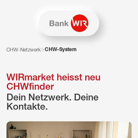
Zum Inhalt springen
Zur Sitemap navigieren
Zum Navigieren dieser Seite wird JavaScript benötigt. Alte
CHW-System
CHW-Netzwerk
WIRmarket heisst neu
CHWfinder
Dein Netzwerk. Deine
Kontakte.