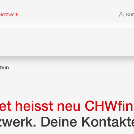
t. Alternativ können Sie die Sitemap ohne JavaScript
etzwerk
Kun
tem
t heisst neu CHWfin
zwerk. Deine Kontakt