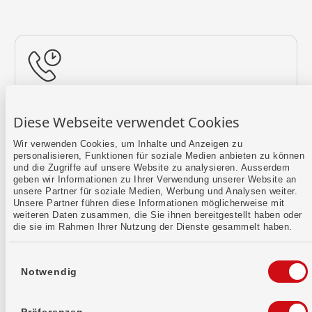
Rückruf vereinbaren
Diese Webseite verwendet Cookies
Lass uns einen Termin finden.
Wir verwenden Cookies, um Inhalte und Anzeigen zu
personalisieren, Funktionen für soziale Medien anbieten zu können
Mehr erfahren
und die Zugriffe auf unsere Website zu analysieren. Ausserdem
geben wir Informationen zu Ihrer Verwendung unserer Website an
unsere Partner für soziale Medien, Werbung und Analysen weiter.
Unsere Partner führen diese Informationen möglicherweise mit
weiteren Daten zusammen, die Sie ihnen bereitgestellt haben oder
die sie im Rahmen Ihrer Nutzung der Dienste gesammelt haben.
Einwilligungsauswahl
Notwendig
Kontaktformular
Sende uns dein Anliegen per E-Mail.
Präferenzen