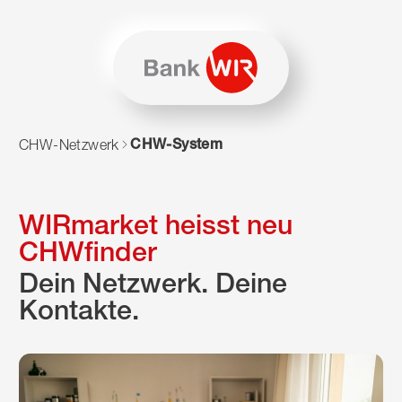
Zum Inhalt springen
Zur Sitemap navigieren
Zum Navigieren dieser Seite wird JavaScript benötigt. Alte
CHW-System
CHW-Netzwerk
WIRmarket heisst neu
CHWfinder
Dein Netzwerk. Deine
Kontakte.