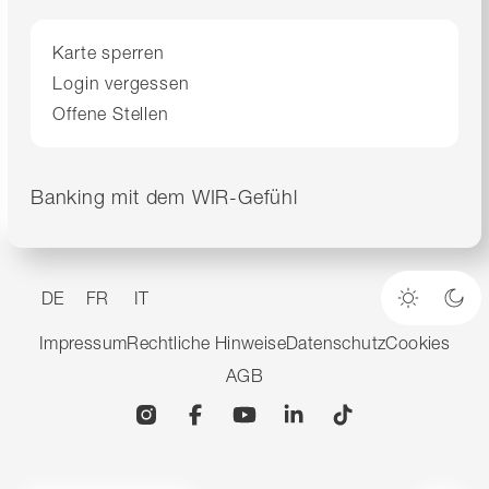
Karte sperren
Login vergessen
Offene Stellen
Banking mit dem WIR-Gefühl
DE
FR
IT
Heller M
Dun
Impressum
Rechtliche Hinweise
Datenschutz
Cookies
AGB
Instagram
Facebook
YouTube
Linkedin
TikTok