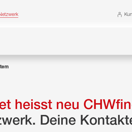
t. Alternativ können Sie die Sitemap ohne JavaScript
etzwerk
Kun
tem
t heisst neu CHWfin
zwerk. Deine Kontakt