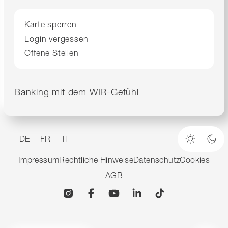
Karte sperren
Login vergessen
Offene Stellen
Banking mit dem WIR-Gefühl
DE
FR
IT
Heller M
Dun
Impressum
Rechtliche Hinweise
Datenschutz
Cookies
AGB
Instagram
Facebook
YouTube
Linkedin
TikTok