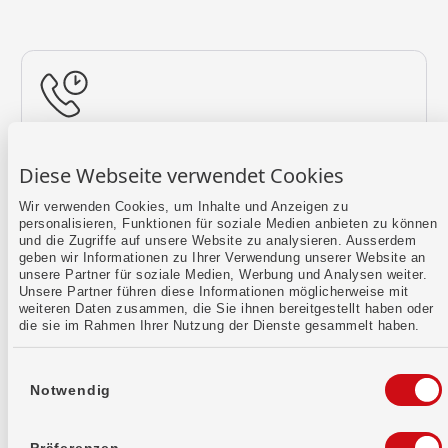
Rückruf vereinbaren
Diese Webseite verwendet Cookies
Lass uns einen Termin finden.
Wir verwenden Cookies, um Inhalte und Anzeigen zu
personalisieren, Funktionen für soziale Medien anbieten zu können
Mehr erfahren
und die Zugriffe auf unsere Website zu analysieren. Ausserdem
geben wir Informationen zu Ihrer Verwendung unserer Website an
unsere Partner für soziale Medien, Werbung und Analysen weiter.
Unsere Partner führen diese Informationen möglicherweise mit
weiteren Daten zusammen, die Sie ihnen bereitgestellt haben oder
die sie im Rahmen Ihrer Nutzung der Dienste gesammelt haben.
Einwilligungsauswahl
Notwendig
Kontaktformular
Sende uns dein Anliegen per E-Mail.
Präferenzen