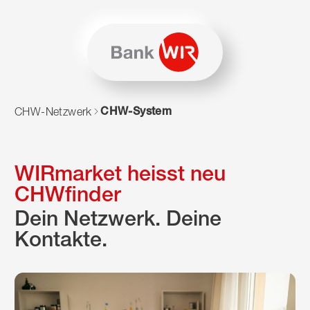
Zum Inhalt springen
Zur Sitemap navigieren
Zum Navigieren dieser Seite wird JavaScript benötigt. Alte
CHW-System
CHW-Netzwerk
WIRmarket heisst neu
CHWfinder
Dein Netzwerk. Deine
Kontakte.