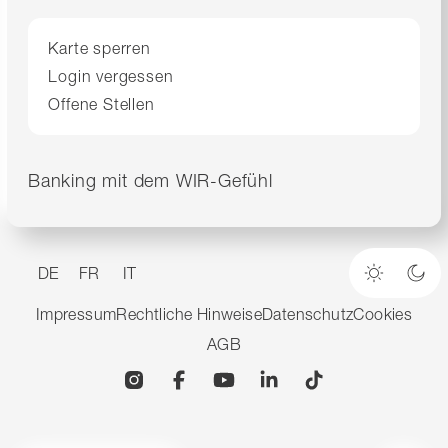
Karte sperren
Login vergessen
Offene Stellen
Banking mit dem WIR-Gefühl
DE
FR
IT
Heller M
Dun
Impressum
Rechtliche Hinweise
Datenschutz
Cookies
AGB
Instagram
Facebook
YouTube
Linkedin
TikTok