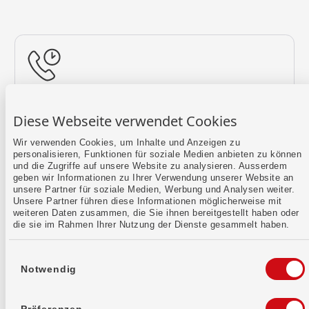
Rückruf vereinbaren
Diese Webseite verwendet Cookies
Lass uns einen Termin finden.
Wir verwenden Cookies, um Inhalte und Anzeigen zu
personalisieren, Funktionen für soziale Medien anbieten zu können
Mehr erfahren
und die Zugriffe auf unsere Website zu analysieren. Ausserdem
geben wir Informationen zu Ihrer Verwendung unserer Website an
unsere Partner für soziale Medien, Werbung und Analysen weiter.
Unsere Partner führen diese Informationen möglicherweise mit
weiteren Daten zusammen, die Sie ihnen bereitgestellt haben oder
die sie im Rahmen Ihrer Nutzung der Dienste gesammelt haben.
Einwilligungsauswahl
Notwendig
Kontaktformular
Sende uns dein Anliegen per E-Mail.
Präferenzen