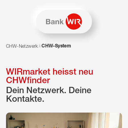
Zum Inhalt springen
Zur Sitemap navigieren
Zum Navigieren dieser Seite wird JavaScript benötigt. Alte
CHW-System
CHW-Netzwerk
WIRmarket heisst neu
CHWfinder
Dein Netzwerk. Deine
Kontakte.