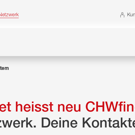
t. Alternativ können Sie die Sitemap ohne JavaScript
etzwerk
Kun
tem
t heisst neu CHWfin
zwerk. Deine Kontakt