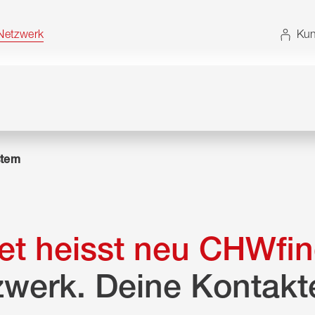
t. Alternativ können Sie die Sitemap ohne JavaScript
etzwerk
Kun
tem
t heisst neu CHWfin
zwerk. Deine Kontakt