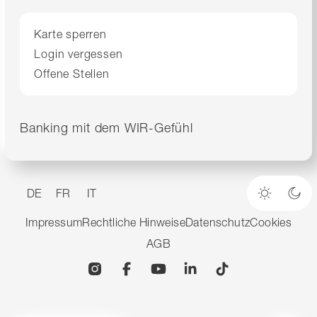
Karte sperren
Login vergessen
Offene Stellen
Banking mit dem WIR-Gefühl
DE
FR
IT
Heller M
Dun
Impressum
Rechtliche Hinweise
Datenschutz
Cookies
AGB
Instagram
Facebook
YouTube
Linkedin
TikTok