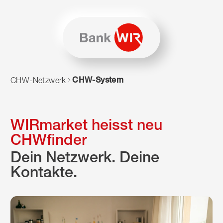
Zum Inhalt springen
Zur Sitemap navigieren
Zum Navigieren dieser Seite wird JavaScript benötigt. Alte
CHW-System
CHW-Netzwerk
WIRmarket heisst neu
CHWfinder
Dein Netzwerk. Deine
Kontakte.