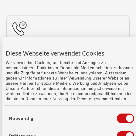
Rückruf vereinbaren
Diese Webseite verwendet Cookies
Lass uns einen Termin finden.
Wir verwenden Cookies, um Inhalte und Anzeigen zu
personalisieren, Funktionen für soziale Medien anbieten zu können
Mehr erfahren
und die Zugriffe auf unsere Website zu analysieren. Ausserdem
geben wir Informationen zu Ihrer Verwendung unserer Website an
unsere Partner für soziale Medien, Werbung und Analysen weiter.
Unsere Partner führen diese Informationen möglicherweise mit
weiteren Daten zusammen, die Sie ihnen bereitgestellt haben oder
die sie im Rahmen Ihrer Nutzung der Dienste gesammelt haben.
Einwilligungsauswahl
Notwendig
Kontaktformular
Sende uns dein Anliegen per E-Mail.
Präferenzen