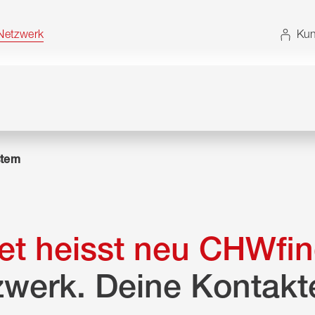
t. Alternativ können Sie die Sitemap ohne JavaScript
etzwerk
Kun
tem
t heisst neu CHWfin
zwerk. Deine Kontakt