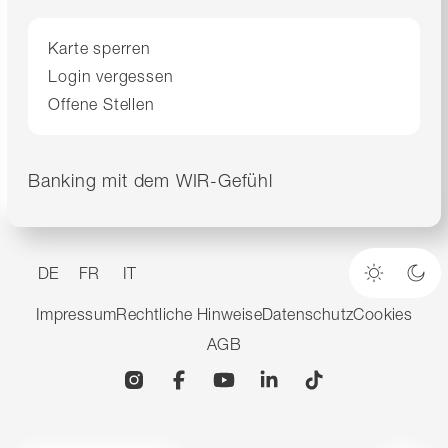
Karte sperren
Login vergessen
Offene Stellen
Banking mit dem WIR-Gefühl
DE
FR
IT
Heller M
Dun
Impressum
Rechtliche Hinweise
Datenschutz
Cookies
AGB
Instagram
Facebook
YouTube
Linkedin
TikTok