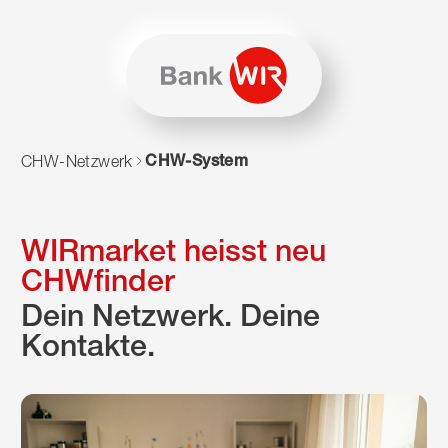
Zum Inhalt springen
Zur Sitemap navigieren
Zum Navigieren dieser Seite wird JavaScript benötigt. Alte
CHW-System
CHW-Netzwerk
WIRmarket heisst neu
CHWfinder
Dein Netzwerk. Deine
Kontakte.