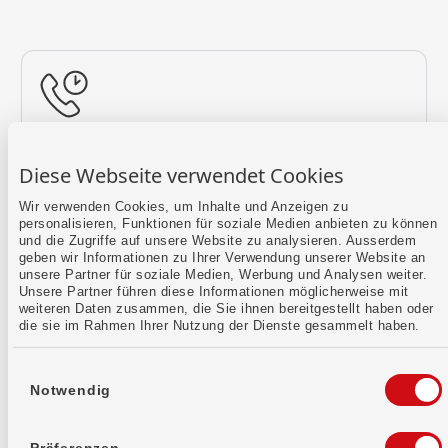
Rückruf vereinbaren
Diese Webseite verwendet Cookies
Lass uns einen Termin finden.
Wir verwenden Cookies, um Inhalte und Anzeigen zu
personalisieren, Funktionen für soziale Medien anbieten zu können
Mehr erfahren
und die Zugriffe auf unsere Website zu analysieren. Ausserdem
geben wir Informationen zu Ihrer Verwendung unserer Website an
unsere Partner für soziale Medien, Werbung und Analysen weiter.
Unsere Partner führen diese Informationen möglicherweise mit
weiteren Daten zusammen, die Sie ihnen bereitgestellt haben oder
die sie im Rahmen Ihrer Nutzung der Dienste gesammelt haben.
Einwilligungsauswahl
Notwendig
Kontaktformular
Sende uns dein Anliegen per E-Mail.
Präferenzen