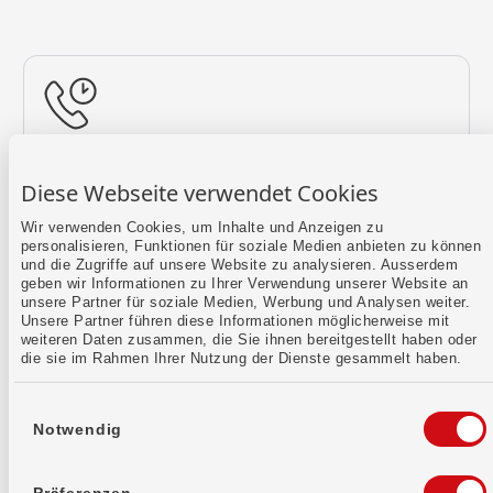
Rückruf vereinbaren
Diese Webseite verwendet Cookies
Lass uns einen Termin finden.
Wir verwenden Cookies, um Inhalte und Anzeigen zu
personalisieren, Funktionen für soziale Medien anbieten zu können
Mehr erfahren
und die Zugriffe auf unsere Website zu analysieren. Ausserdem
geben wir Informationen zu Ihrer Verwendung unserer Website an
unsere Partner für soziale Medien, Werbung und Analysen weiter.
Unsere Partner führen diese Informationen möglicherweise mit
weiteren Daten zusammen, die Sie ihnen bereitgestellt haben oder
die sie im Rahmen Ihrer Nutzung der Dienste gesammelt haben.
Einwilligungsauswahl
Notwendig
Kontaktformular
Sende uns dein Anliegen per E-Mail.
Präferenzen