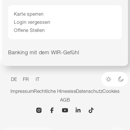
Karte sperren
Login vergessen
Offene Stellen
Banking mit dem WIR-Gefühl
DE
FR
IT
Heller M
Dun
Impressum
Rechtliche Hinweise
Datenschutz
Cookies
AGB
Instagram
Facebook
YouTube
Linkedin
TikTok