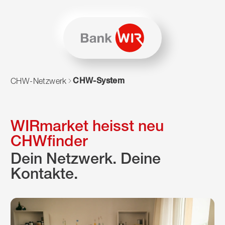
Zum Inhalt springen
Zur Sitemap navigieren
Zum Navigieren dieser Seite wird JavaScript benötigt. Alte
CHW-System
CHW-Netzwerk
WIRmarket heisst neu
CHWfinder
Dein Netzwerk. Deine
Kontakte.