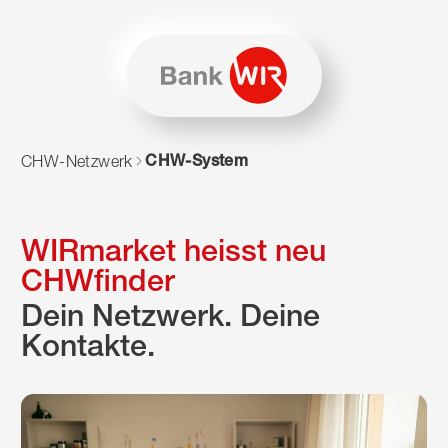
Zum Inhalt springen
Zur Sitemap navigieren
Zum Navigieren dieser Seite wird JavaScript benötigt. Alte
CHW-System
CHW-Netzwerk
WIRmarket heisst neu
CHWfinder
Dein Netzwerk. Deine
Kontakte.