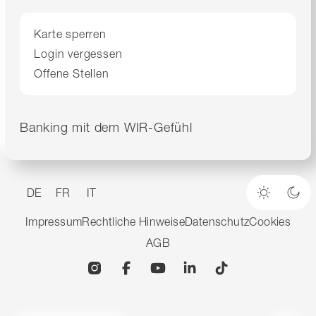
Karte sperren
Login vergessen
Offene Stellen
Banking mit dem WIR-Gefühl
DE
FR
IT
Heller M
Dun
Impressum
Rechtliche Hinweise
Datenschutz
Cookies
AGB
Instagram
Facebook
YouTube
Linkedin
TikTok