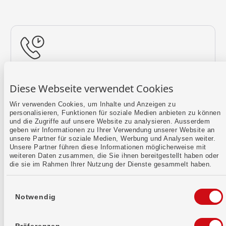
Rückruf vereinbaren
Diese Webseite verwendet Cookies
Lass uns einen Termin finden.
Wir verwenden Cookies, um Inhalte und Anzeigen zu
personalisieren, Funktionen für soziale Medien anbieten zu können
Mehr erfahren
und die Zugriffe auf unsere Website zu analysieren. Ausserdem
geben wir Informationen zu Ihrer Verwendung unserer Website an
unsere Partner für soziale Medien, Werbung und Analysen weiter.
Unsere Partner führen diese Informationen möglicherweise mit
weiteren Daten zusammen, die Sie ihnen bereitgestellt haben oder
die sie im Rahmen Ihrer Nutzung der Dienste gesammelt haben.
Einwilligungsauswahl
Notwendig
Kontaktformular
Sende uns dein Anliegen per E-Mail.
Präferenzen