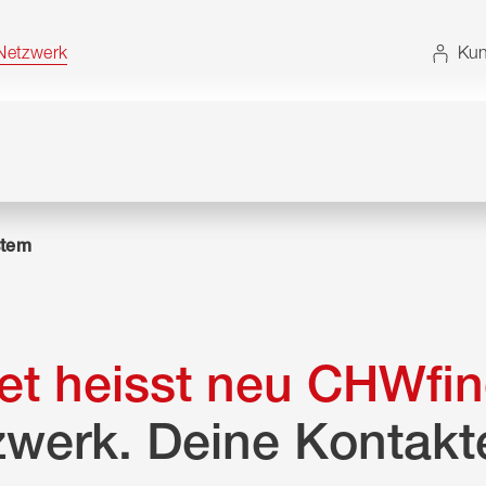
t. Alternativ können Sie die Sitemap ohne JavaScript
etzwerk
Kun
tem
t heisst neu CHWfin
zwerk. Deine Kontakt