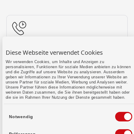
Rückruf vereinbaren
Diese Webseite verwendet Cookies
Lass uns einen Termin finden.
Wir verwenden Cookies, um Inhalte und Anzeigen zu
personalisieren, Funktionen für soziale Medien anbieten zu können
Mehr erfahren
und die Zugriffe auf unsere Website zu analysieren. Ausserdem
geben wir Informationen zu Ihrer Verwendung unserer Website an
unsere Partner für soziale Medien, Werbung und Analysen weiter.
Unsere Partner führen diese Informationen möglicherweise mit
weiteren Daten zusammen, die Sie ihnen bereitgestellt haben oder
die sie im Rahmen Ihrer Nutzung der Dienste gesammelt haben.
Einwilligungsauswahl
Notwendig
Kontaktformular
Sende uns dein Anliegen per E-Mail.
Präferenzen