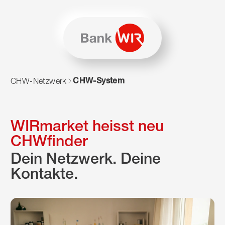
Zum Inhalt springen
Zur Sitemap navigieren
Zum Navigieren dieser Seite wird JavaScript benötigt. Alte
CHW-System
CHW-Netzwerk
WIRmarket heisst neu
CHWfinder
Dein Netzwerk. Deine
Kontakte.