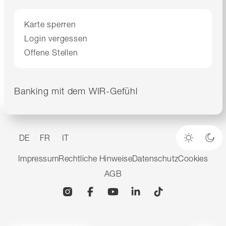
Karte sperren
Login vergessen
Offene Stellen
Banking mit dem WIR-Gefühl
DE
FR
IT
Heller M
Dun
Impressum
Rechtliche Hinweise
Datenschutz
Cookies
AGB
Instagram
Facebook
YouTube
Linkedin
TikTok