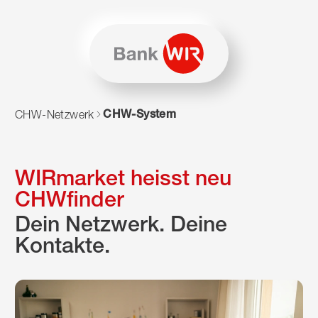
Zum Inhalt springen
Zur Sitemap navigieren
Zum Navigieren dieser Seite wird JavaScript benötigt. Alte
CHW-System
CHW-Netzwerk
WIRmarket heisst neu
CHWfinder
Dein Netzwerk. Deine
Kontakte.