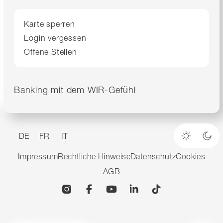
Karte sperren
Login vergessen
Offene Stellen
Banking mit dem WIR-Gefühl
DE
FR
IT
Heller M
Dun
Impressum
Rechtliche Hinweise
Datenschutz
Cookies
AGB
Instagram
Facebook
YouTube
Linkedin
TikTok