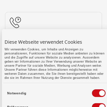
Rückruf vereinbaren
Diese Webseite verwendet Cookies
Lass uns einen Termin finden.
Wir verwenden Cookies, um Inhalte und Anzeigen zu
personalisieren, Funktionen für soziale Medien anbieten zu können
Mehr erfahren
und die Zugriffe auf unsere Website zu analysieren. Ausserdem
geben wir Informationen zu Ihrer Verwendung unserer Website an
unsere Partner für soziale Medien, Werbung und Analysen weiter.
Unsere Partner führen diese Informationen möglicherweise mit
weiteren Daten zusammen, die Sie ihnen bereitgestellt haben oder
die sie im Rahmen Ihrer Nutzung der Dienste gesammelt haben.
Einwilligungsauswahl
Notwendig
Kontaktformular
Sende uns dein Anliegen per E-Mail.
Präferenzen