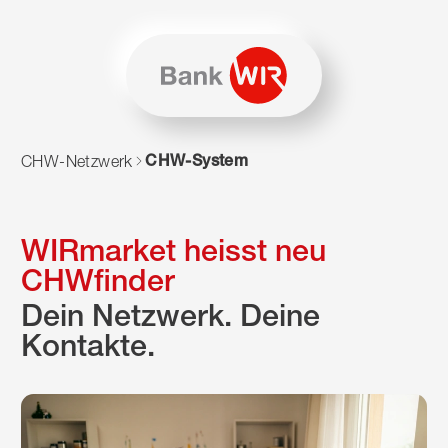
Zum Inhalt springen
Zur Sitemap navigieren
Zum Navigieren dieser Seite wird JavaScript benötigt. Alte
CHW-System
CHW-Netzwerk
WIRmarket heisst neu
CHWfinder
Dein Netzwerk. Deine
Kontakte.