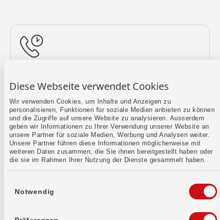
Rückruf vereinbaren
Diese Webseite verwendet Cookies
Lass uns einen Termin finden.
Wir verwenden Cookies, um Inhalte und Anzeigen zu
personalisieren, Funktionen für soziale Medien anbieten zu können
Mehr erfahren
und die Zugriffe auf unsere Website zu analysieren. Ausserdem
geben wir Informationen zu Ihrer Verwendung unserer Website an
unsere Partner für soziale Medien, Werbung und Analysen weiter.
Unsere Partner führen diese Informationen möglicherweise mit
weiteren Daten zusammen, die Sie ihnen bereitgestellt haben oder
die sie im Rahmen Ihrer Nutzung der Dienste gesammelt haben.
Einwilligungsauswahl
Notwendig
Kontaktformular
Sende uns dein Anliegen per E-Mail.
Präferenzen