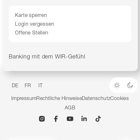
Karte sperren
Login vergessen
Offene Stellen
Banking mit dem WIR-Gefühl
DE
FR
IT
Heller M
Dun
Impressum
Rechtliche Hinweise
Datenschutz
Cookies
AGB
Instagram
Facebook
YouTube
Linkedin
TikTok