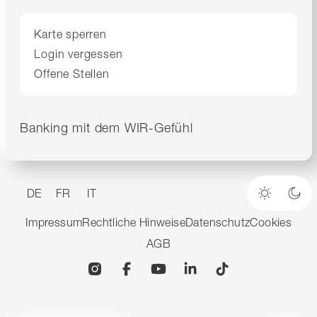
Karte sperren
Login vergessen
Offene Stellen
Banking mit dem WIR-Gefühl
DE
FR
IT
Heller M
Dun
Impressum
Rechtliche Hinweise
Datenschutz
Cookies
AGB
Instagram
Facebook
YouTube
Linkedin
TikTok