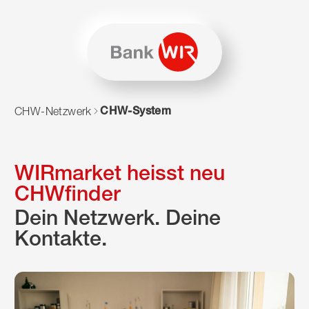
Zum Inhalt springen
Zur Sitemap navigieren
Zum Navigieren dieser Seite wird JavaScript benötigt. Alte
CHW-System
CHW-Netzwerk
WIRmarket heisst neu
CHWfinder
Dein Netzwerk. Deine
Kontakte.