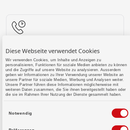
Rückruf vereinbaren
Diese Webseite verwendet Cookies
Lass uns einen Termin finden.
Wir verwenden Cookies, um Inhalte und Anzeigen zu
personalisieren, Funktionen für soziale Medien anbieten zu können
Mehr erfahren
und die Zugriffe auf unsere Website zu analysieren. Ausserdem
geben wir Informationen zu Ihrer Verwendung unserer Website an
unsere Partner für soziale Medien, Werbung und Analysen weiter.
Unsere Partner führen diese Informationen möglicherweise mit
weiteren Daten zusammen, die Sie ihnen bereitgestellt haben oder
die sie im Rahmen Ihrer Nutzung der Dienste gesammelt haben.
Einwilligungsauswahl
Notwendig
Kontaktformular
Sende uns dein Anliegen per E-Mail.
Präferenzen