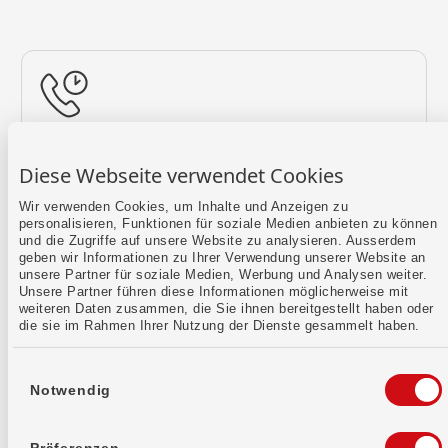
Rückruf vereinbaren
Diese Webseite verwendet Cookies
Lass uns einen Termin finden.
Wir verwenden Cookies, um Inhalte und Anzeigen zu
personalisieren, Funktionen für soziale Medien anbieten zu können
Mehr erfahren
und die Zugriffe auf unsere Website zu analysieren. Ausserdem
geben wir Informationen zu Ihrer Verwendung unserer Website an
unsere Partner für soziale Medien, Werbung und Analysen weiter.
Unsere Partner führen diese Informationen möglicherweise mit
weiteren Daten zusammen, die Sie ihnen bereitgestellt haben oder
die sie im Rahmen Ihrer Nutzung der Dienste gesammelt haben.
Einwilligungsauswahl
Notwendig
Kontaktformular
Sende uns dein Anliegen per E-Mail.
Präferenzen