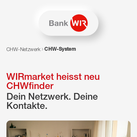
Zum Inhalt springen
Zur Sitemap navigieren
Zum Navigieren dieser Seite wird JavaScript benötigt. Alte
CHW-System
CHW-Netzwerk
WIRmarket heisst neu
CHWfinder
Dein Netzwerk. Deine
Kontakte.