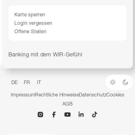
Karte sperren
Login vergessen
Offene Stellen
Banking mit dem WIR-Gefühl
DE
FR
IT
Heller M
Dun
Impressum
Rechtliche Hinweise
Datenschutz
Cookies
AGB
Instagram
Facebook
YouTube
Linkedin
TikTok