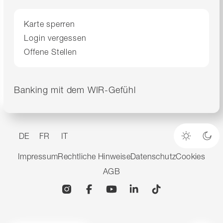
Karte sperren
Login vergessen
Offene Stellen
Banking mit dem WIR-Gefühl
DE
FR
IT
Heller M
Dun
Impressum
Rechtliche Hinweise
Datenschutz
Cookies
AGB
Instagram
Facebook
YouTube
Linkedin
TikTok