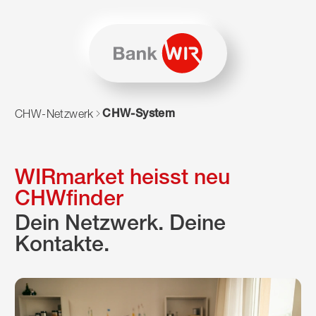
Zum Inhalt springen
Zur Sitemap navigieren
Zum Navigieren dieser Seite wird JavaScript benötigt. Alte
CHW-System
CHW-Netzwerk
WIRmarket heisst neu
CHWfinder
Dein Netzwerk. Deine
Kontakte.