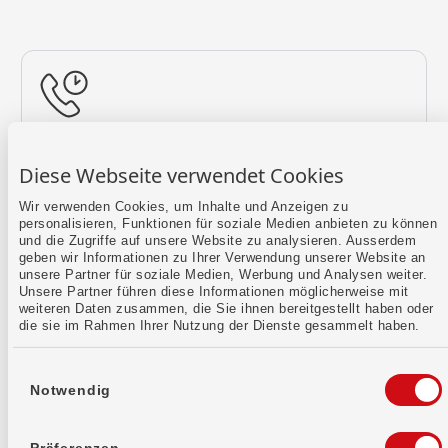
Rückruf vereinbaren
Diese Webseite verwendet Cookies
Lass uns einen Termin finden.
Wir verwenden Cookies, um Inhalte und Anzeigen zu
personalisieren, Funktionen für soziale Medien anbieten zu können
Mehr erfahren
und die Zugriffe auf unsere Website zu analysieren. Ausserdem
geben wir Informationen zu Ihrer Verwendung unserer Website an
unsere Partner für soziale Medien, Werbung und Analysen weiter.
Unsere Partner führen diese Informationen möglicherweise mit
weiteren Daten zusammen, die Sie ihnen bereitgestellt haben oder
die sie im Rahmen Ihrer Nutzung der Dienste gesammelt haben.
Einwilligungsauswahl
Notwendig
Kontaktformular
Sende uns dein Anliegen per E-Mail.
Präferenzen