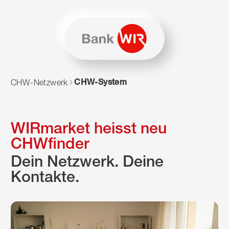
Zum Inhalt springen
Zur Sitemap navigieren
Zum Navigieren dieser Seite wird JavaScript benötigt. Alte
CHW-System
CHW-Netzwerk
WIRmarket heisst neu
CHWfinder
Dein Netzwerk. Deine
Kontakte.