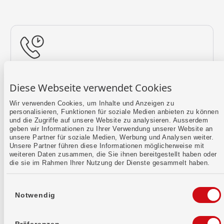
Rückruf vereinbaren
Diese Webseite verwendet Cookies
Lass uns einen Termin finden.
Wir verwenden Cookies, um Inhalte und Anzeigen zu
personalisieren, Funktionen für soziale Medien anbieten zu können
Mehr erfahren
und die Zugriffe auf unsere Website zu analysieren. Ausserdem
geben wir Informationen zu Ihrer Verwendung unserer Website an
unsere Partner für soziale Medien, Werbung und Analysen weiter.
Unsere Partner führen diese Informationen möglicherweise mit
weiteren Daten zusammen, die Sie ihnen bereitgestellt haben oder
die sie im Rahmen Ihrer Nutzung der Dienste gesammelt haben.
Einwilligungsauswahl
Notwendig
Kontaktformular
Sende uns dein Anliegen per E-Mail.
Präferenzen