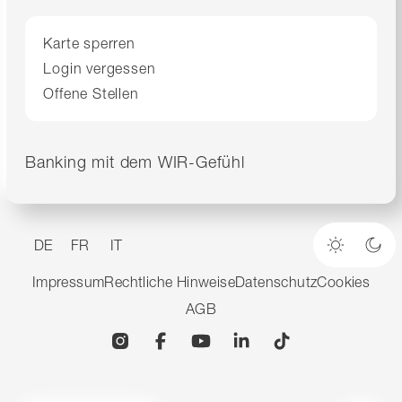
Karte sperren
Login vergessen
Offene Stellen
Banking mit dem WIR-Gefühl
DE
FR
IT
Heller M
Dun
Impressum
Rechtliche Hinweise
Datenschutz
Cookies
AGB
Instagram
Facebook
YouTube
Linkedin
TikTok