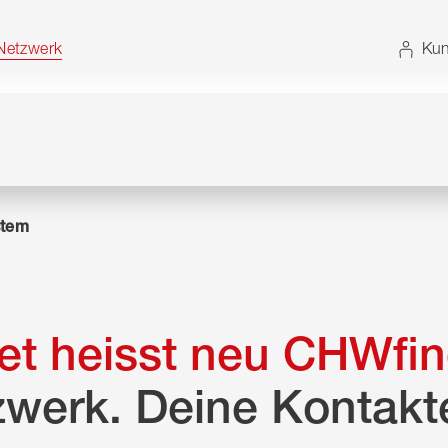
t. Alternativ können Sie die Sitemap ohne JavaScript
etzwerk
Kun
tem
t heisst neu CHWfin
zwerk. Deine Kontakt