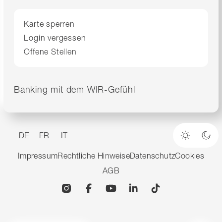
Karte sperren
Login vergessen
Offene Stellen
Banking mit dem WIR-Gefühl
DE
FR
IT
Heller M
Dun
Impressum
Rechtliche Hinweise
Datenschutz
Cookies
AGB
Instagram
Facebook
YouTube
Linkedin
TikTok