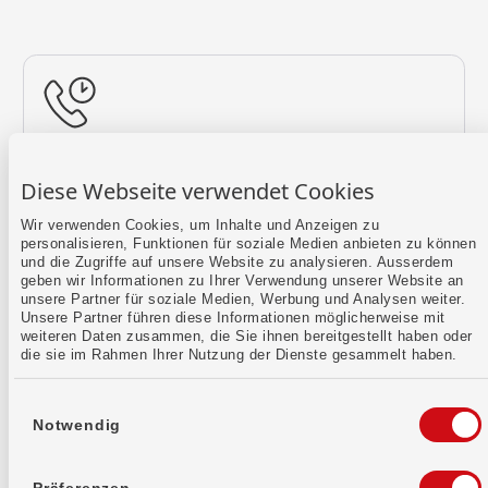
Rückruf vereinbaren
Diese Webseite verwendet Cookies
Lass uns einen Termin finden.
Wir verwenden Cookies, um Inhalte und Anzeigen zu
personalisieren, Funktionen für soziale Medien anbieten zu können
Mehr erfahren
und die Zugriffe auf unsere Website zu analysieren. Ausserdem
geben wir Informationen zu Ihrer Verwendung unserer Website an
unsere Partner für soziale Medien, Werbung und Analysen weiter.
Unsere Partner führen diese Informationen möglicherweise mit
weiteren Daten zusammen, die Sie ihnen bereitgestellt haben oder
die sie im Rahmen Ihrer Nutzung der Dienste gesammelt haben.
Einwilligungsauswahl
Notwendig
Kontaktformular
Sende uns dein Anliegen per E-Mail.
Präferenzen