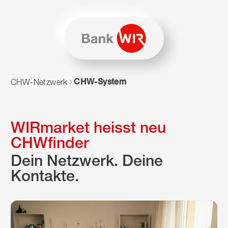
Zum Inhalt springen
Zur Sitemap navigieren
Zum Navigieren dieser Seite wird JavaScript benötigt. Alte
CHW-System
CHW-Netzwerk
WIRmarket heisst neu
CHWfinder
Dein Netzwerk. Deine
Kontakte.