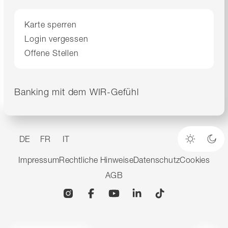
Karte sperren
Login vergessen
Offene Stellen
Banking mit dem WIR-Gefühl
DE
FR
IT
Heller M
Dun
Impressum
Rechtliche Hinweise
Datenschutz
Cookies
AGB
Instagram
Facebook
YouTube
Linkedin
TikTok