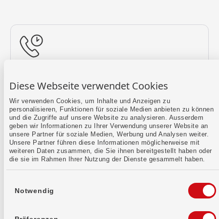
Rückruf vereinbaren
Diese Webseite verwendet Cookies
Lass uns einen Termin finden.
Wir verwenden Cookies, um Inhalte und Anzeigen zu
personalisieren, Funktionen für soziale Medien anbieten zu können
Mehr erfahren
und die Zugriffe auf unsere Website zu analysieren. Ausserdem
geben wir Informationen zu Ihrer Verwendung unserer Website an
unsere Partner für soziale Medien, Werbung und Analysen weiter.
Unsere Partner führen diese Informationen möglicherweise mit
weiteren Daten zusammen, die Sie ihnen bereitgestellt haben oder
die sie im Rahmen Ihrer Nutzung der Dienste gesammelt haben.
Einwilligungsauswahl
Notwendig
Kontaktformular
Sende uns dein Anliegen per E-Mail.
Präferenzen