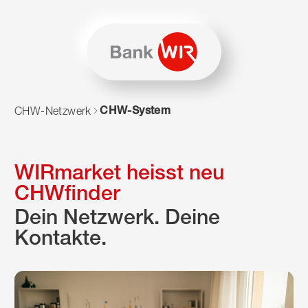
Zum Inhalt springen
Zur Sitemap navigieren
Zum Navigieren dieser Seite wird JavaScript benötigt. Alte
CHW-System
CHW-Netzwerk
WIRmarket heisst neu
CHWfinder
Dein Netzwerk. Deine
Kontakte.