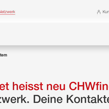
t. Alternativ können Sie die Sitemap ohne JavaScript
etzwerk
Kun
tem
t heisst neu CHWfin
zwerk. Deine Kontakt