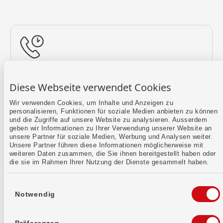
Rückruf vereinbaren
Diese Webseite verwendet Cookies
Lass uns einen Termin finden.
Wir verwenden Cookies, um Inhalte und Anzeigen zu
personalisieren, Funktionen für soziale Medien anbieten zu können
Mehr erfahren
und die Zugriffe auf unsere Website zu analysieren. Ausserdem
geben wir Informationen zu Ihrer Verwendung unserer Website an
unsere Partner für soziale Medien, Werbung und Analysen weiter.
Unsere Partner führen diese Informationen möglicherweise mit
weiteren Daten zusammen, die Sie ihnen bereitgestellt haben oder
die sie im Rahmen Ihrer Nutzung der Dienste gesammelt haben.
Einwilligungsauswahl
Notwendig
Kontaktformular
Sende uns dein Anliegen per E-Mail.
Präferenzen