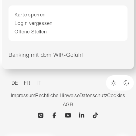
Karte sperren
Login vergessen
Offene Stellen
Banking mit dem WIR-Gefühl
DE
FR
IT
Heller M
Dun
Impressum
Rechtliche Hinweise
Datenschutz
Cookies
AGB
Instagram
Facebook
YouTube
Linkedin
TikTok