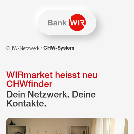
Zum Inhalt springen
Zur Sitemap navigieren
Zum Navigieren dieser Seite wird JavaScript benötigt. Alte
CHW-System
CHW-Netzwerk
WIRmarket heisst neu
CHWfinder
Dein Netzwerk. Deine
Kontakte.