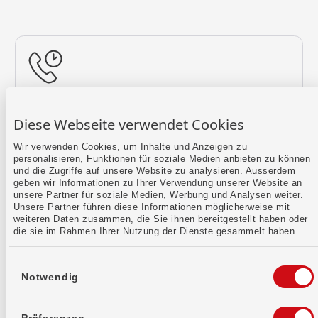
Rückruf vereinbaren
Diese Webseite verwendet Cookies
Lass uns einen Termin finden.
Wir verwenden Cookies, um Inhalte und Anzeigen zu
personalisieren, Funktionen für soziale Medien anbieten zu können
Mehr erfahren
und die Zugriffe auf unsere Website zu analysieren. Ausserdem
geben wir Informationen zu Ihrer Verwendung unserer Website an
unsere Partner für soziale Medien, Werbung und Analysen weiter.
Unsere Partner führen diese Informationen möglicherweise mit
weiteren Daten zusammen, die Sie ihnen bereitgestellt haben oder
die sie im Rahmen Ihrer Nutzung der Dienste gesammelt haben.
Einwilligungsauswahl
Notwendig
Kontaktformular
Sende uns dein Anliegen per E-Mail.
Präferenzen