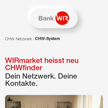
Zum Inhalt springen
Zur Sitemap navigieren
Zum Navigieren dieser Seite wird JavaScript benötigt. Alte
CHW-System
CHW-Netzwerk
WIRmarket heisst neu
CHWfinder
Dein Netzwerk. Deine
Kontakte.