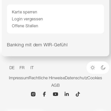
Karte sperren
Login vergessen
Offene Stellen
Banking mit dem WIR-Gefühl
DE
FR
IT
Heller M
Dun
Impressum
Rechtliche Hinweise
Datenschutz
Cookies
AGB
Instagram
Facebook
YouTube
Linkedin
TikTok