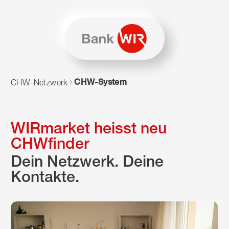
Zum Inhalt springen
Zur Sitemap navigieren
Zum Navigieren dieser Seite wird JavaScript benötigt. Alte
CHW-System
CHW-Netzwerk
WIRmarket heisst neu
CHWfinder
Dein Netzwerk. Deine
Kontakte.