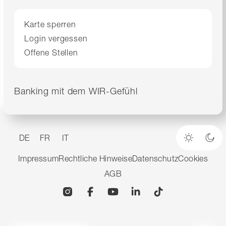
Karte sperren
Login vergessen
Offene Stellen
Banking mit dem WIR-Gefühl
DE
FR
IT
Heller M
Dun
Impressum
Rechtliche Hinweise
Datenschutz
Cookies
AGB
Instagram
Facebook
YouTube
Linkedin
TikTok