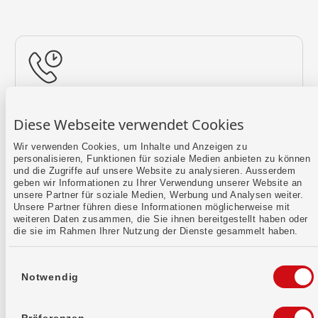
Rückruf vereinbaren
Diese Webseite verwendet Cookies
Lass uns einen Termin finden.
Wir verwenden Cookies, um Inhalte und Anzeigen zu
personalisieren, Funktionen für soziale Medien anbieten zu können
Mehr erfahren
und die Zugriffe auf unsere Website zu analysieren. Ausserdem
geben wir Informationen zu Ihrer Verwendung unserer Website an
unsere Partner für soziale Medien, Werbung und Analysen weiter.
Unsere Partner führen diese Informationen möglicherweise mit
weiteren Daten zusammen, die Sie ihnen bereitgestellt haben oder
die sie im Rahmen Ihrer Nutzung der Dienste gesammelt haben.
Einwilligungsauswahl
Notwendig
Kontaktformular
Sende uns dein Anliegen per E-Mail.
Präferenzen