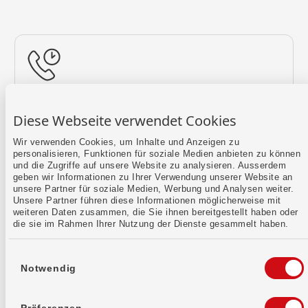
Rückruf vereinbaren
Diese Webseite verwendet Cookies
Lass uns einen Termin finden.
Wir verwenden Cookies, um Inhalte und Anzeigen zu
personalisieren, Funktionen für soziale Medien anbieten zu können
Mehr erfahren
und die Zugriffe auf unsere Website zu analysieren. Ausserdem
geben wir Informationen zu Ihrer Verwendung unserer Website an
unsere Partner für soziale Medien, Werbung und Analysen weiter.
Unsere Partner führen diese Informationen möglicherweise mit
weiteren Daten zusammen, die Sie ihnen bereitgestellt haben oder
die sie im Rahmen Ihrer Nutzung der Dienste gesammelt haben.
Einwilligungsauswahl
Notwendig
Kontaktformular
Sende uns dein Anliegen per E-Mail.
Präferenzen