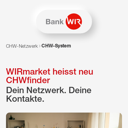
Zum Inhalt springen
Zur Sitemap navigieren
Zum Navigieren dieser Seite wird JavaScript benötigt. Alte
CHW-System
CHW-Netzwerk
WIRmarket heisst neu
CHWfinder
Dein Netzwerk. Deine
Kontakte.