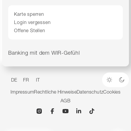
Karte sperren
Login vergessen
Offene Stellen
Banking mit dem WIR-Gefühl
DE
FR
IT
Heller M
Dun
Impressum
Rechtliche Hinweise
Datenschutz
Cookies
AGB
Instagram
Facebook
YouTube
Linkedin
TikTok