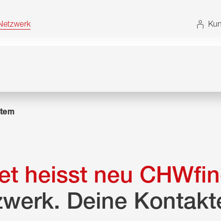
t. Alternativ können Sie die Sitemap ohne JavaScript
etzwerk
Kun
tem
t heisst neu CHWfin
zwerk. Deine Kontakt