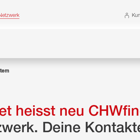
t. Alternativ können Sie die Sitemap ohne JavaScript
etzwerk
Kun
tem
t heisst neu CHWfin
zwerk. Deine Kontakt