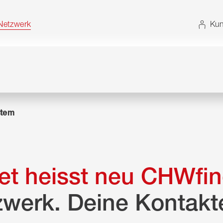
t. Alternativ können Sie die Sitemap ohne JavaScript
etzwerk
Kun
tem
t heisst neu CHWfin
zwerk. Deine Kontakt