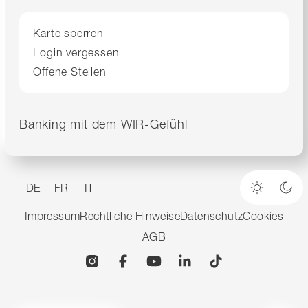
Karte sperren
Login vergessen
Offene Stellen
Banking mit dem WIR-Gefühl
DE
FR
IT
Heller M
Dun
Impressum
Rechtliche Hinweise
Datenschutz
Cookies
AGB
Instagram
Facebook
YouTube
Linkedin
TikTok