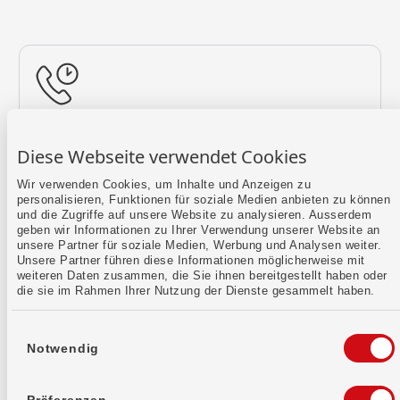
Rückruf vereinbaren
Diese Webseite verwendet Cookies
Lass uns einen Termin finden.
Wir verwenden Cookies, um Inhalte und Anzeigen zu
personalisieren, Funktionen für soziale Medien anbieten zu können
Mehr erfahren
und die Zugriffe auf unsere Website zu analysieren. Ausserdem
geben wir Informationen zu Ihrer Verwendung unserer Website an
unsere Partner für soziale Medien, Werbung und Analysen weiter.
Unsere Partner führen diese Informationen möglicherweise mit
weiteren Daten zusammen, die Sie ihnen bereitgestellt haben oder
die sie im Rahmen Ihrer Nutzung der Dienste gesammelt haben.
Einwilligungsauswahl
Notwendig
Kontaktformular
Sende uns dein Anliegen per E-Mail.
Präferenzen