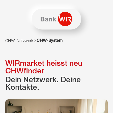
Zum Inhalt springen
Zur Sitemap navigieren
Zum Navigieren dieser Seite wird JavaScript benötigt. Alte
CHW-System
CHW-Netzwerk
WIRmarket heisst neu
CHWfinder
Dein Netzwerk. Deine
Kontakte.