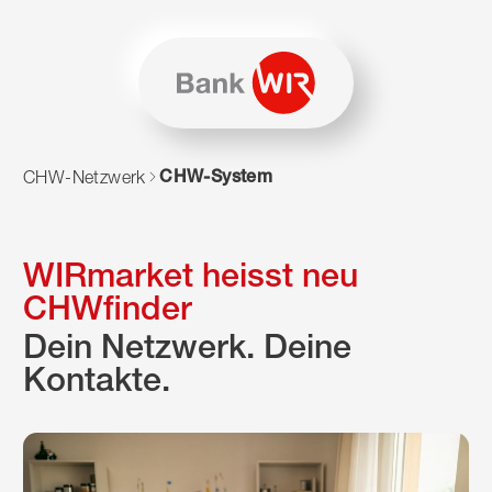
Zum Inhalt springen
Zur Sitemap navigieren
Zum Navigieren dieser Seite wird JavaScript benötigt. Alte
CHW-System
CHW-Netzwerk
WIRmarket heisst neu
CHWfinder
Dein Netzwerk. Deine
Kontakte.