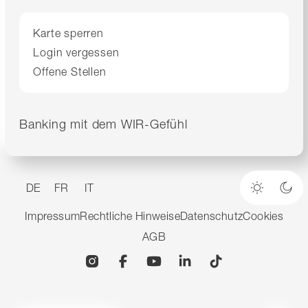
Karte sperren
Login vergessen
Offene Stellen
Banking mit dem WIR-Gefühl
DE
FR
IT
Heller M
Dun
Impressum
Rechtliche Hinweise
Datenschutz
Cookies
AGB
Instagram
Facebook
YouTube
Linkedin
TikTok