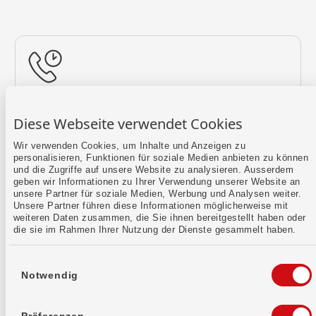
Rückruf vereinbaren
Diese Webseite verwendet Cookies
Lass uns einen Termin finden.
Wir verwenden Cookies, um Inhalte und Anzeigen zu
personalisieren, Funktionen für soziale Medien anbieten zu können
Mehr erfahren
und die Zugriffe auf unsere Website zu analysieren. Ausserdem
geben wir Informationen zu Ihrer Verwendung unserer Website an
unsere Partner für soziale Medien, Werbung und Analysen weiter.
Unsere Partner führen diese Informationen möglicherweise mit
weiteren Daten zusammen, die Sie ihnen bereitgestellt haben oder
die sie im Rahmen Ihrer Nutzung der Dienste gesammelt haben.
Einwilligungsauswahl
Notwendig
Kontaktformular
Sende uns dein Anliegen per E-Mail.
Präferenzen