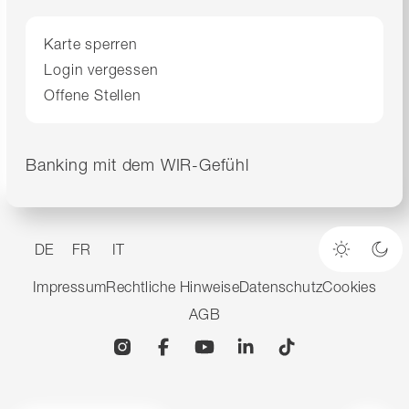
Karte sperren
Login vergessen
Offene Stellen
Banking mit dem WIR-Gefühl
DE
FR
IT
Heller M
Dun
Impressum
Rechtliche Hinweise
Datenschutz
Cookies
AGB
Instagram
Facebook
YouTube
Linkedin
TikTok