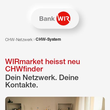
Zum Inhalt springen
Zur Sitemap navigieren
Zum Navigieren dieser Seite wird JavaScript benötigt. Alte
CHW-System
CHW-Netzwerk
WIRmarket heisst neu
CHWfinder
Dein Netzwerk. Deine
Kontakte.