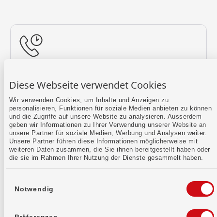
Rückruf vereinbaren
Diese Webseite verwendet Cookies
Lass uns einen Termin finden.
Wir verwenden Cookies, um Inhalte und Anzeigen zu
personalisieren, Funktionen für soziale Medien anbieten zu können
Mehr erfahren
und die Zugriffe auf unsere Website zu analysieren. Ausserdem
geben wir Informationen zu Ihrer Verwendung unserer Website an
unsere Partner für soziale Medien, Werbung und Analysen weiter.
Unsere Partner führen diese Informationen möglicherweise mit
weiteren Daten zusammen, die Sie ihnen bereitgestellt haben oder
die sie im Rahmen Ihrer Nutzung der Dienste gesammelt haben.
Einwilligungsauswahl
Notwendig
Kontaktformular
Sende uns dein Anliegen per E-Mail.
Präferenzen