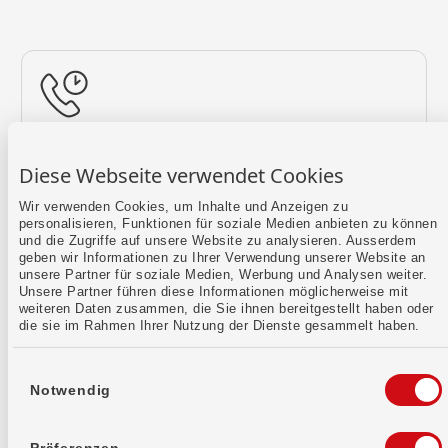
Rückruf vereinbaren
Diese Webseite verwendet Cookies
Lass uns einen Termin finden.
Wir verwenden Cookies, um Inhalte und Anzeigen zu
personalisieren, Funktionen für soziale Medien anbieten zu können
Mehr erfahren
und die Zugriffe auf unsere Website zu analysieren. Ausserdem
geben wir Informationen zu Ihrer Verwendung unserer Website an
unsere Partner für soziale Medien, Werbung und Analysen weiter.
Unsere Partner führen diese Informationen möglicherweise mit
weiteren Daten zusammen, die Sie ihnen bereitgestellt haben oder
die sie im Rahmen Ihrer Nutzung der Dienste gesammelt haben.
Einwilligungsauswahl
Notwendig
Kontaktformular
Sende uns dein Anliegen per E-Mail.
Präferenzen