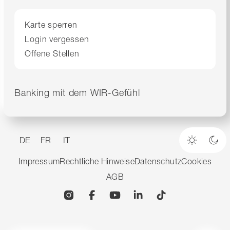
Karte sperren
Login vergessen
Offene Stellen
Banking mit dem WIR-Gefühl
DE
FR
IT
Heller M
Dun
Impressum
Rechtliche Hinweise
Datenschutz
Cookies
AGB
Instagram
Facebook
YouTube
Linkedin
TikTok