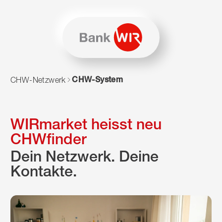
Zum Inhalt springen
Zur Sitemap navigieren
Zum Navigieren dieser Seite wird JavaScript benötigt. Alte
CHW-System
CHW-Netzwerk
WIRmarket heisst neu
CHWfinder
Dein Netzwerk. Deine
Kontakte.