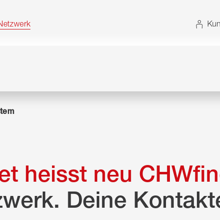
t. Alternativ können Sie die Sitemap ohne JavaScript
etzwerk
Kun
tem
t heisst neu CHWfin
zwerk. Deine Kontakt