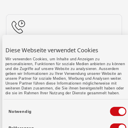
Rückruf vereinbaren
Diese Webseite verwendet Cookies
Lass uns einen Termin finden.
Wir verwenden Cookies, um Inhalte und Anzeigen zu
personalisieren, Funktionen für soziale Medien anbieten zu können
Mehr erfahren
und die Zugriffe auf unsere Website zu analysieren. Ausserdem
geben wir Informationen zu Ihrer Verwendung unserer Website an
unsere Partner für soziale Medien, Werbung und Analysen weiter.
Unsere Partner führen diese Informationen möglicherweise mit
weiteren Daten zusammen, die Sie ihnen bereitgestellt haben oder
die sie im Rahmen Ihrer Nutzung der Dienste gesammelt haben.
Einwilligungsauswahl
Notwendig
Kontaktformular
Sende uns dein Anliegen per E-Mail.
Präferenzen