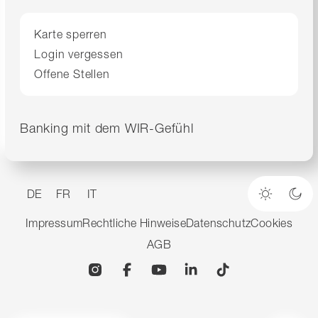
Karte sperren
Login vergessen
Offene Stellen
Banking mit dem WIR-Gefühl
DE
FR
IT
Heller M
Dun
Impressum
Rechtliche Hinweise
Datenschutz
Cookies
AGB
Instagram
Facebook
YouTube
Linkedin
TikTok