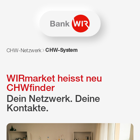
Zum Inhalt springen
Zur Sitemap navigieren
Zum Navigieren dieser Seite wird JavaScript benötigt. Alte
CHW-System
CHW-Netzwerk
WIRmarket heisst neu
CHWfinder
Dein Netzwerk. Deine
Kontakte.