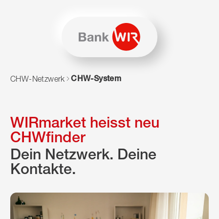
Zum Inhalt springen
Zur Sitemap navigieren
Zum Navigieren dieser Seite wird JavaScript benötigt. Alte
CHW-System
CHW-Netzwerk
WIRmarket heisst neu
CHWfinder
Dein Netzwerk. Deine
Kontakte.