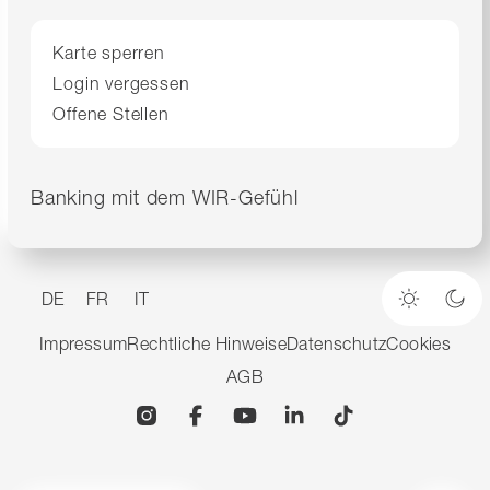
Karte sperren
Login vergessen
Offene Stellen
Banking mit dem WIR-Gefühl
DE
FR
IT
Heller M
Dun
Impressum
Rechtliche Hinweise
Datenschutz
Cookies
AGB
Instagram
Facebook
YouTube
Linkedin
TikTok