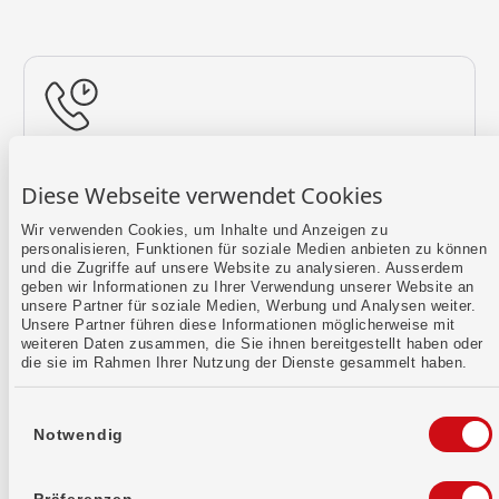
Rückruf vereinbaren
Diese Webseite verwendet Cookies
Lass uns einen Termin finden.
Wir verwenden Cookies, um Inhalte und Anzeigen zu
personalisieren, Funktionen für soziale Medien anbieten zu können
Mehr erfahren
und die Zugriffe auf unsere Website zu analysieren. Ausserdem
geben wir Informationen zu Ihrer Verwendung unserer Website an
unsere Partner für soziale Medien, Werbung und Analysen weiter.
Unsere Partner führen diese Informationen möglicherweise mit
weiteren Daten zusammen, die Sie ihnen bereitgestellt haben oder
die sie im Rahmen Ihrer Nutzung der Dienste gesammelt haben.
Einwilligungsauswahl
Notwendig
Kontaktformular
Sende uns dein Anliegen per E-Mail.
Präferenzen