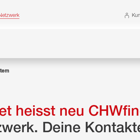
t. Alternativ können Sie die Sitemap ohne JavaScript
etzwerk
Kun
tem
t heisst neu CHWfin
zwerk. Deine Kontakt