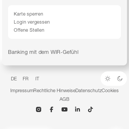
Karte sperren
Login vergessen
Offene Stellen
Banking mit dem WIR-Gefühl
DE
FR
IT
Heller M
Dun
Impressum
Rechtliche Hinweise
Datenschutz
Cookies
AGB
Instagram
Facebook
YouTube
Linkedin
TikTok