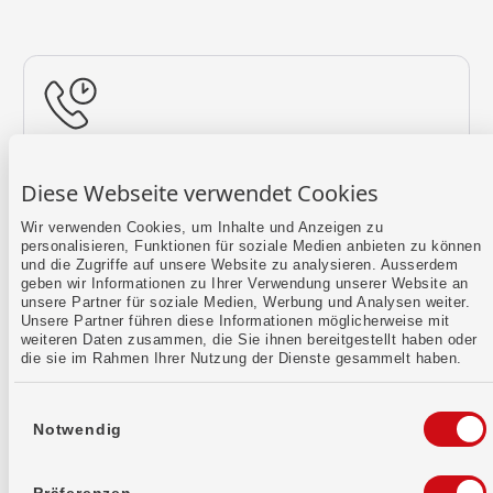
Rückruf vereinbaren
Diese Webseite verwendet Cookies
Lass uns einen Termin finden.
Wir verwenden Cookies, um Inhalte und Anzeigen zu
personalisieren, Funktionen für soziale Medien anbieten zu können
Mehr erfahren
und die Zugriffe auf unsere Website zu analysieren. Ausserdem
geben wir Informationen zu Ihrer Verwendung unserer Website an
unsere Partner für soziale Medien, Werbung und Analysen weiter.
Unsere Partner führen diese Informationen möglicherweise mit
weiteren Daten zusammen, die Sie ihnen bereitgestellt haben oder
die sie im Rahmen Ihrer Nutzung der Dienste gesammelt haben.
Einwilligungsauswahl
Notwendig
Kontaktformular
Sende uns dein Anliegen per E-Mail.
Präferenzen