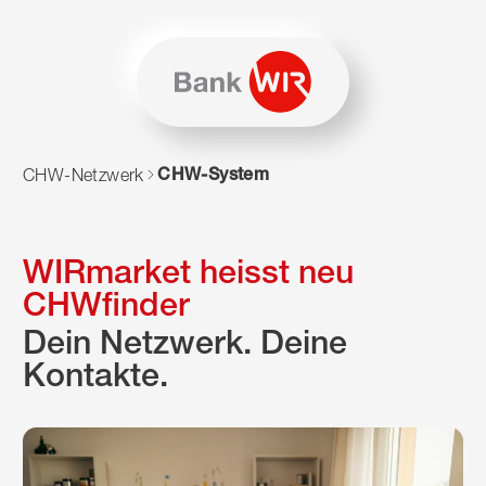
Zum Inhalt springen
Zur Sitemap navigieren
Zum Navigieren dieser Seite wird JavaScript benötigt. Alte
CHW-System
CHW-Netzwerk
WIRmarket heisst neu
CHWfinder
Dein Netzwerk. Deine
Kontakte.